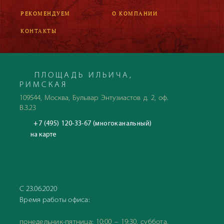
РЕКОМЕНДУЕМ
О КОМПАНИИ
КОНТАКТЫ
ПЛОЩАДЬ ИЛЬИЧА,
РИМСКАЯ
109544, Москва, Бульвар Энтузиастов д. 2, оф.
В.3.23
+7 (495) 120-33-67 (многоканальный)
на карте
С 23.06.2020
Время работы офиса:
понедельник-пятница: 10:00 – 19:30, суббота,