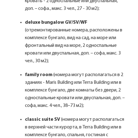
кровать - 2 односпальные или двуспальная,
доп. – софа., макс. 3 чел., 27 - 30 м2);
deluxe bungalow GV/SV/WF
(отремонтированные номера, расположены в
комплексе бунгало, вид на сад, на море или
фронтальный вид на море, 2 односпальные
кровати или двуспальная, доп. – софа, макс. 3
чел., 30 м2);
family room
(номера могут располагаться в 2
зданиях - Maris Building или Terra Building или в
комплексе бунгало, две комнаты без двери, 2
односпальные кровати или двуспальная, доп. –
софа, макс. 4 чел., 38–73 м2);
classic suite SV
(номера могут располагаться
в верхней части курорта, в Terra Building или в
комплексе бунгало, спальня, гостиная с