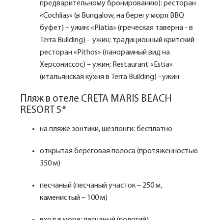
предварительному бронированию): ресторан
«Cochlias» (в Bungalow, на берегу моря BBQ
буфет) – ужин; «Platia» (греческая таверна - в
Terra Building) – ужин; традиционный критский
ресторан «Pithos» (панорамный вид на
Херсониссос) – ужин; Restaurant «Estia»
(итальянская кухня в Terra Building) –ужин
Пляж в отеле CRETA MARIS BEACH
RESORT 5*
на пляже зонтики, шезлонги: бесплатно
открытая береговая полоса (протяженностью
350 м)
песчаный (песчаный участок – 250 м,
каменистый – 100 м)