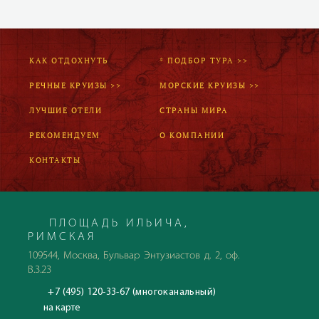
КАК ОТДОХНУТЬ
* ПОДБОР ТУРА >>
РЕЧНЫЕ КРУИЗЫ >>
МОРСКИЕ КРУИЗЫ >>
ЛУЧШИЕ ОТЕЛИ
СТРАНЫ МИРА
РЕКОМЕНДУЕМ
О КОМПАНИИ
КОНТАКТЫ
ПЛОЩАДЬ ИЛЬИЧА,
РИМСКАЯ
109544, Москва, Бульвар Энтузиастов д. 2, оф.
В.3.23
+7 (495) 120-33-67 (многоканальный)
на карте