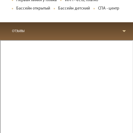
Первая линия у пляжа
Wi-Fi - есть, платно
Бассейн открытый
Бассейн детский
СПА - центр
ОТЗЫВЫ