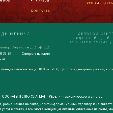
е туры
VIP-туры
РЕКОМЕНДУЕ
КОНТАКТЫ
ДЕЛОВОЙ ЦЕНТ
ДЬ ИЛЬИЧА,
"ГОЛДЕН ГЕЙТ", 3Й 
НАПРОТИВ "МОИХ 
ульвар Энтузиастов д. 2, оф. В.3.23
0-33-67
Смотреть
на карте
С 23.06.2020
ый)
Время работы офиса:
понедельник-пятница: 10:00
:
понедельник-пятница: 10:00 – 19:00, суббота - дежурный режим, вос
воскресение: выходной
ООО «АГЕНТСТВО ФЛАГМАН ТРЕВЕЛ» – туристическое агентство
, размещённая на сайте, носит информационный характер и не являетс
 услуг в отелях, в том числе концепция питания, описанные на сайте, 