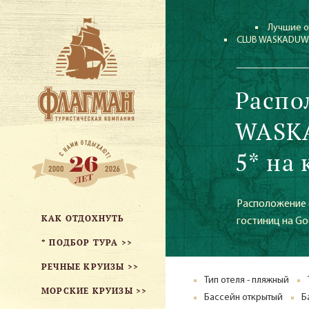
Лучшие о
CLUB WASKADUWA
Распо
WASK
5* на 
Расположение 
КАК ОТДОХНУТЬ
гостиниц на Go
* ПОДБОР ТУРА >>
РЕЧНЫЕ КРУИЗЫ >>
Тип отеля - пляжный
МОРСКИЕ КРУИЗЫ >>
Бассейн открытый
Б