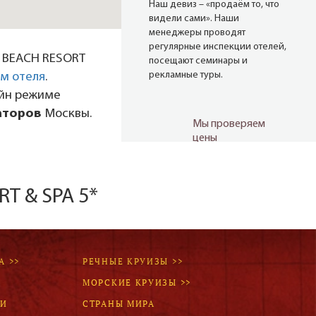
Наш девиз – «продаём то, что
видели сами». Наши
менеджеры проводят
регулярные инспекции отелей,
 BEACH RESORT
посещают семинары и
рекламные туры.
м отеля
.
айн режиме
аторов
Москвы.
Мы проверяем
цены
Мы не продаём туры он-лайн.
Сначала наш менеджер
T & SPA 5*
убедится в наличии тура по
указанной цене и только после
это связывается с клиентом.
Да! Это не современно, но зато
надёжно!
А >>
РЕЧНЫЕ КРУИЗЫ >>
МОРСКИЕ КРУИЗЫ >>
ЛИ
СТРАНЫ МИРА