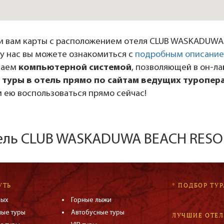
и вам карты с расположением отеля CLUB WASKADUWA
е у нас вы можете ознакомиться с
подробным описание
даем
компьютерной системой
, позволяющей в он-л
 туры в отель прямо по сайтам ведущих туропер
 ею воспользоваться прямо сейчас!
тель CLUB WASKADUWA BEACH RESOR
УТЬ
* ПОДБОР ТУР
дых
Горные лыжи
ные туры
Автобусные туры
ЛУЧШИЕ ОТЕ