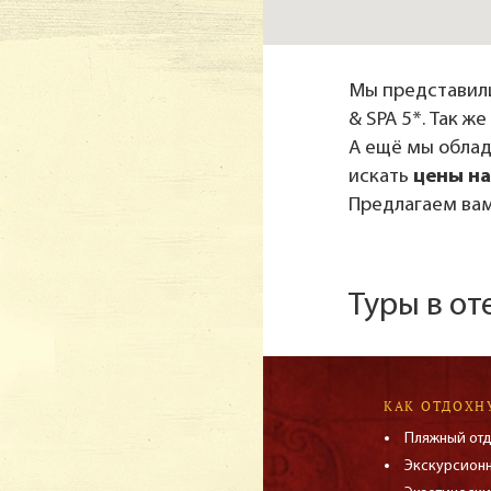
Мы представил
& SPA 5*. Так ж
А ещё мы обла
искать
цены на
Предлагаем вам
Туры в о
КАК ОТДОХН
Пляжный от
Экскурсион