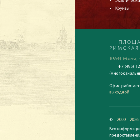
Экзотически
Круизы
ПЛОЩА
РИМСКАЯ
109544, Москва, Б
+7 (495) 12
(многоканальн
Офис работает
выходной
©
2000 – 2026
Вся информация
предоставления