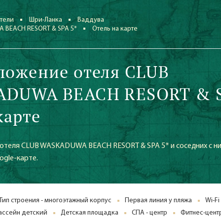
тели
Шри-Ланка
Ваддува
 BEACH RESORT & SPA 5*
Отель на карте
ложение отеля CLUB
ADUWA BEACH RESORT & 
карте
отеля CLUB WASKADUWA BEACH RESORT & SPA 5* и соседних с н
ogle-карте.
Тип строения - многоэтажный корпус
Первая линия у пляжа
Wi-Fi
ассейн детский
Детская площадка
СПА - центр
Фитнес-центр