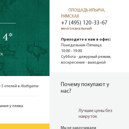
ПЛОЩАДЬ ИЛЬИЧА,
РИМСКАЯ
+7 (495) 120-33-67
многоканальный
 4*
Приходите к нам в офис:
Понедельник-Пятница:
10:00 - 19:00
ск
Суббота - дежурный режим,
воскресение - выходной
Почему покупают у
з 5 отелей в
Aluthgama
нас?
иния у пляжа
Лучшие цены без
накруток
Мы не накручиваем