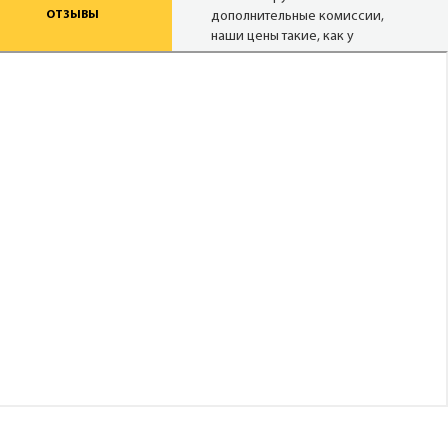
ОТЗЫВЫ
дополнительные комиссии,
наши цены такие, как у
туроператора, а при
проведении акций и немного
ниже.
Надежные
туроператоры
В нашей базе 27 сайтов
надёжных операторов (хотя
можем опросить и 80). Мы
снимаем актуальные цены с
сайтов в режиме реального
времени.
Опытные
менеджеры