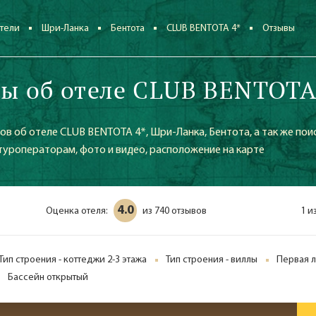
тели
Шри-Ланка
Бентота
CLUB BENTOTA 4*
Отзывы
ы об отеле CLUB BENTOTA
в об отеле CLUB BENTOTA 4*, Шри-Ланка, Бентота, а так же пои
 туроператорам, фото и видео, расположение на карте
4.0
Оценка отеля:
740 отзывов
1 и
из
Тип строения - коттеджи 2-3 этажа
Тип строения - виллы
Первая л
Бассейн открытый