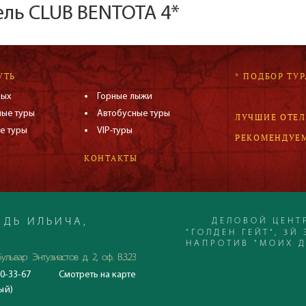
ель CLUB BENTOTA 4*
УТЬ
* ПОДБОР ТУР
дых
Горные лыжи
ные туры
Автобусные туры
ЛУЧШИЕ ОТЕ
е туры
VIP-туры
РЕКОМЕНДУЕ
КОНТАКТЫ
ДЕЛОВОЙ ЦЕНТ
ДЬ ИЛЬИЧА,
"ГОЛДЕН ГЕЙТ", 3Й 
НАПРОТИВ "МОИХ 
ульвар Энтузиастов д. 2, оф. В.3.23
0-33-67
Смотреть
на карте
С 23.06.2020
ый)
Время работы офиса: