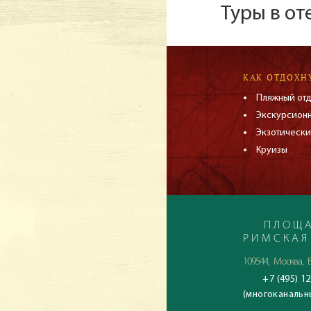
Туры в от
КАК ОТДОХН
Пляжный от
Экскурсион
Экзотически
Круизы
ПЛОЩА
РИМСКАЯ
109544, Москва, Б
+7 (495) 12
(многоканальн