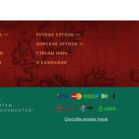
Наш девиз – «продаём то, что
видели сами». Наши
менеджеры проводят
регулярные инспекции отелей,
посещают семинары и
рекламные туры.
А >>
РЕЧНЫЕ КРУИЗЫ >>
МОРСКИЕ КРУИЗЫ >>
ЛИ
СТРАНЫ МИРА
Мы проверяем
цены
М
О КОМПАНИИ
Мы не продаём туры он-лайн.
Сначала наш менеджер
убедится в наличии тура по
указанной цене и только после
это связывается с клиентом.
Р
Да! Это не современно, но зато
ЭТАЖ,
надёжно!
ДОКУМЕНТОВ"
Способы оплаты туров