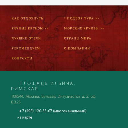
КАК ОТДОХНУТЬ
* ПОДБОР ТУРА >>
РЕЧНЫЕ КРУИЗЫ >>
МОРСКИЕ КРУИЗЫ >>
ЛУЧШИЕ ОТЕЛИ
СТРАНЫ МИРА
РЕКОМЕНДУЕМ
О КОМПАНИИ
КОНТАКТЫ
ПЛОЩАДЬ ИЛЬИЧА,
РИМСКАЯ
109544, Москва, Бульвар Энтузиастов д. 2, оф.
В.3.23
+7 (495) 120-33-67 (многоканальный)
на карте