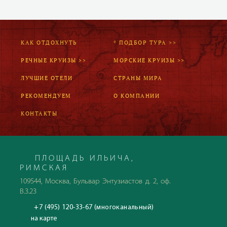
КАК ОТДОХНУТЬ
* ПОДБОР ТУРА >>
РЕЧНЫЕ КРУИЗЫ >>
МОРСКИЕ КРУИЗЫ >>
ЛУЧШИЕ ОТЕЛИ
СТРАНЫ МИРА
РЕКОМЕНДУЕМ
О КОМПАНИИ
КОНТАКТЫ
ПЛОЩАДЬ ИЛЬИЧА,
РИМСКАЯ
109544, Москва, Бульвар Энтузиастов д. 2, оф.
В.3.23
+7 (495) 120-33-67 (многоканальный)
на карте