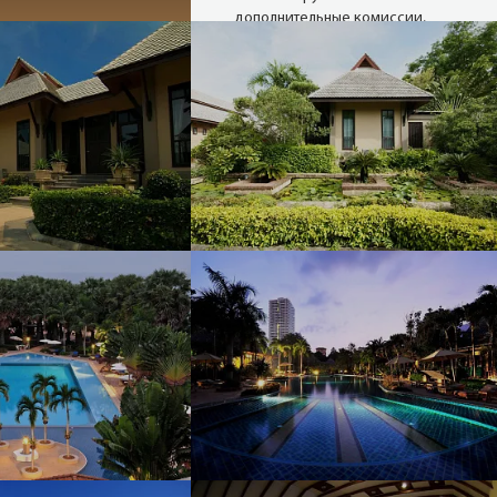
дополнительные комиссии,
наши цены такие, как у
туроператора, а при
проведении акций и немного
ниже.
Надежные
туроператоры
В нашей базе 27 сайтов
надёжных операторов (хотя
можем опросить и 80). Мы
снимаем актуальные цены с
сайтов в режиме реального
времени.
Опытные
менеджеры