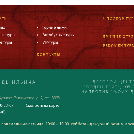
УТЬ
* ПОДБОР ТУР
дых
Горные лыжи
ные туры
Автобусные туры
ЛУЧШИЕ ОТЕ
е туры
VIP-туры
РЕКОМЕНДУЕ
КОНТАКТЫ
ДЕЛОВОЙ ЦЕНТ
ДЬ ИЛЬИЧА,
"ГОЛДЕН ГЕЙТ", 3Й 
НАПРОТИВ "МОИХ 
ульвар Энтузиастов д. 2, оф. В.3.23
0-33-67
Смотреть
на карте
С 23.06.2020
ый)
Время работы офиса:
понедельник-пятница: 10:00
:
понедельник-пятница: 10:00 – 19:00, суббота - дежурный режим, вос
воскресение: выходной