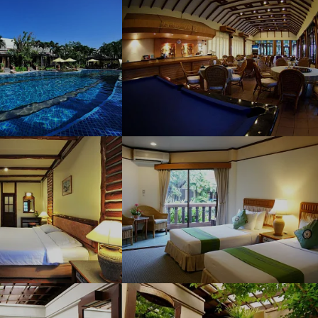
Наш девиз – «продаём то, что
видели сами». Наши
менеджеры проводят
регулярные инспекции отелей,
посещают семинары и
рекламные туры.
Мы проверяем
цены
Мы не продаём туры он-лайн.
Сначала наш менеджер
убедится в наличии тура по
указанной цене и только после
это связывается с клиентом.
Да! Это не современно, но зато
надёжно!