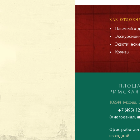
КАК ОТДОХН
Пляжный от
Экскурсион
Экзотически
Круизы
ПЛОЩА
РИМСКАЯ
109544, Москва, Б
+7 (495) 12
(многоканальн
Офис работает
выходной