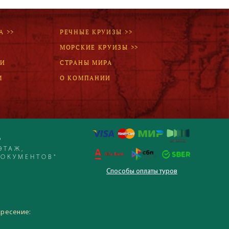
А >>
РЕЧНЫЕ КРУИЗЫ >>
МОРСКИЕ КРУИЗЫ >>
ЛИ
СТРАНЫ МИРА
М
О КОМПАНИИ
Р
ЭТАЖ,
ДОКУМЕНТОВ"
Способы оплаты туров
 – 19:30, суббота,
кресение: