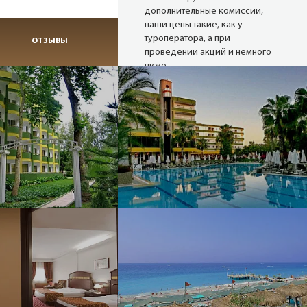
дополнительные комиссии,
наши цены такие, как у
туроператора, а при
ОТЗЫВЫ
проведении акций и немного
ниже.
Надежные
туроператоры
В нашей базе 27 сайтов
надёжных операторов (хотя
можем опросить и 80). Мы
снимаем актуальные цены с
сайтов в режиме реального
времени.
Опытные
менеджеры