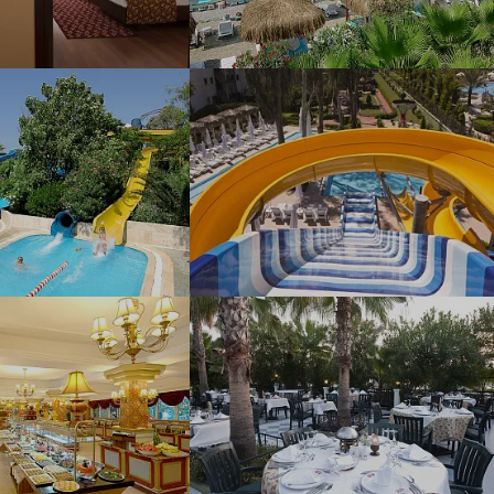
Наш девиз – «продаём то, что
видели сами». Наши
менеджеры проводят
регулярные инспекции отелей,
посещают семинары и
рекламные туры.
Мы проверяем
цены
Мы не продаём туры он-лайн.
Сначала наш менеджер
убедится в наличии тура по
указанной цене и только после
это связывается с клиентом.
Да! Это не современно, но зато
надёжно!