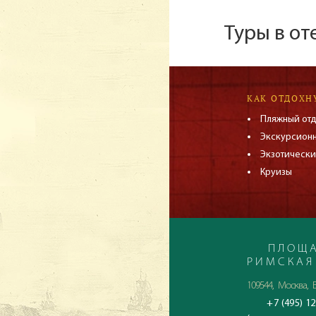
Туры в от
КАК ОТДОХН
Пляжный от
Экскурсион
Экзотически
Круизы
ПЛОЩА
РИМСКАЯ
109544, Москва, Б
+7 (495) 12