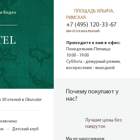
ПЛОЩАДЬ ИЛЬИЧА,
 и Видео
РИМСКАЯ
+7 (495) 120-33-67
многоканальный
TEL
Приходите к нам в офис:
Понедельник-Пятница:
10:00 - 19:00
Суббота - дежурный режим,
воскресение - выходной
Почему покупают у
нас?
з 30 отелей в
Okurcalar
Лучшие цены без
включено
накруток
рк
Детский клуб
Мы не накручиваем