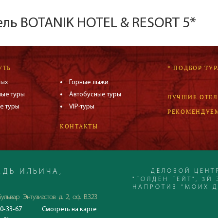
ель BOTANIK HOTEL & RESORT 5*
УТЬ
* ПОДБОР ТУР
дых
Горные лыжи
ные туры
Автобусные туры
ЛУЧШИЕ ОТЕ
е туры
VIP-туры
РЕКОМЕНДУЕ
КОНТАКТЫ
ДЕЛОВОЙ ЦЕНТ
ДЬ ИЛЬИЧА,
"ГОЛДЕН ГЕЙТ", 3Й 
НАПРОТИВ "МОИХ 
ульвар Энтузиастов д. 2, оф. В.3.23
0-33-67
Смотреть
на карте
С 23.06.2020