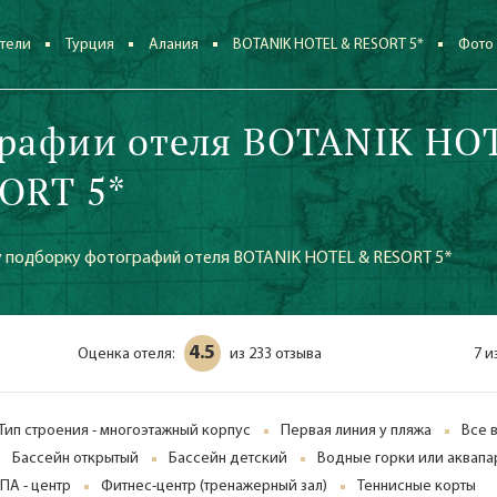
тели
Турция
Алания
BOTANIK HOTEL & RESORT 5*
Фото
рафии отеля BOTANIK HO
ORT 5*
 подборку фотографий отеля BOTANIK HOTEL & RESORT 5*
4.5
Оценка отеля:
233 отзыва
7 и
из
Тип строения - многоэтажный корпус
Первая линия у пляжа
Все 
Бассейн открытый
Бассейн детский
Водные горки или аквапа
ПА - центр
Фитнес-центр (тренажерный зал)
Теннисные корты