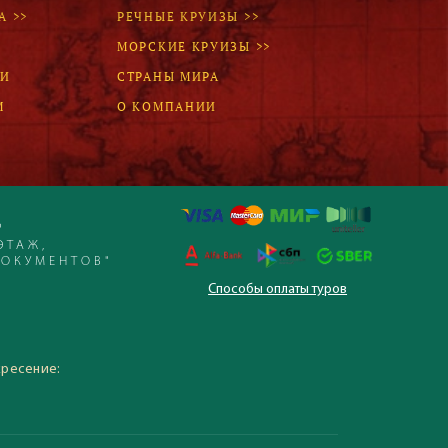
Наш девиз – «продаём то, что
А >>
РЕЧНЫЕ КРУИЗЫ >>
видели сами». Наши
МОРСКИЕ КРУИЗЫ >>
менеджеры проводят
регулярные инспекции отелей,
ЛИ
СТРАНЫ МИРА
посещают семинары и
М
О КОМПАНИИ
рекламные туры.
Мы проверяем
цены
Р
Мы не продаём туры он-лайн.
ЭТАЖ,
Сначала наш менеджер
ДОКУМЕНТОВ"
убедится в наличии тура по
Способы оплаты туров
указанной цене и только после
это связывается с клиентом.
Да! Это не современно, но зато
 – 19:30, суббота,
надёжно!
кресение: