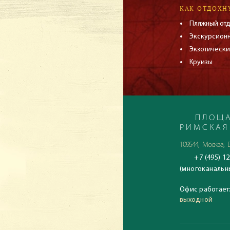
КАК ОТДОХН
Пляжный от
Экскурсион
Экзотически
Круизы
ПЛОЩА
РИМСКАЯ
109544, Москва, Б
+7 (495) 12
(многоканальн
Офис работает
выходной