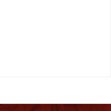
дополнительные комиссии,
наши цены такие, как у
туроператора, а при
проведении акций и немного
ниже.
Надежные
туроператоры
В нашей базе 27 сайтов
надёжных операторов (хотя
можем опросить и 80). Мы
снимаем актуальные цены с
сайтов в режиме реального
времени.
Опытные
менеджеры