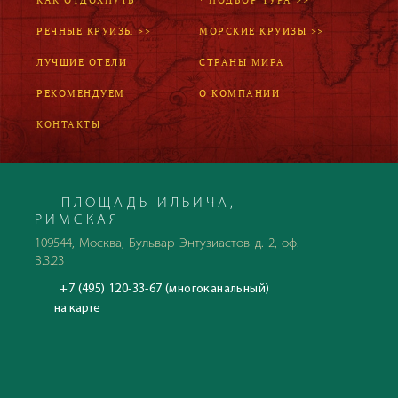
КАК ОТДОХНУТЬ
* ПОДБОР ТУРА >>
РЕЧНЫЕ КРУИЗЫ >>
МОРСКИЕ КРУИЗЫ >>
ЛУЧШИЕ ОТЕЛИ
СТРАНЫ МИРА
РЕКОМЕНДУЕМ
О КОМПАНИИ
КОНТАКТЫ
ПЛОЩАДЬ ИЛЬИЧА,
РИМСКАЯ
109544, Москва, Бульвар Энтузиастов д. 2, оф.
В.3.23
+7 (495) 120-33-67 (многоканальный)
на карте