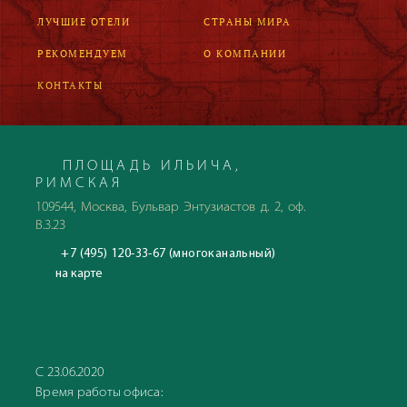
ЛУЧШИЕ ОТЕЛИ
СТРАНЫ МИРА
РЕКОМЕНДУЕМ
О КОМПАНИИ
КОНТАКТЫ
ПЛОЩАДЬ ИЛЬИЧА,
РИМСКАЯ
109544, Москва, Бульвар Энтузиастов д. 2, оф.
В.3.23
+7 (495) 120-33-67 (многоканальный)
на карте
С 23.06.2020
Время работы офиса: