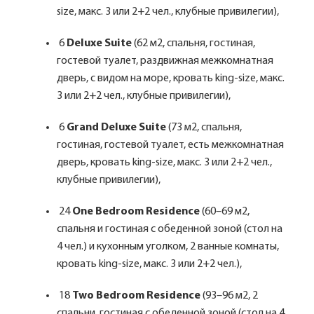
size, макс. 3 или 2+2 чел., клубные привилегии),
6
Deluxe Suite
(62 м2, спальня, гостиная,
гостевой туалет, раздвижная межкомнатная
дверь, с видом на море, кровать king-size, макс.
3 или 2+2 чел., клубные привилегии),
6
Grand Deluxe Suite
(73 м2, спальня,
гостиная, гостевой туалет, есть межкомнатная
дверь, кровать king-size, макс. 3 или 2+2 чел.,
клубные привилегии),
24
One Bedroom Residence
(60–69 м2,
спальня и гостиная с обеденной зоной (стол на
4 чел.) и кухонным уголком, 2 ванные комнаты,
кровать king-size, макс. 3 или 2+2 чел.),
18
Two Bedroom Residence
(93–96 м2, 2
спальни, гостиная с обеденной зоной (стол на 4