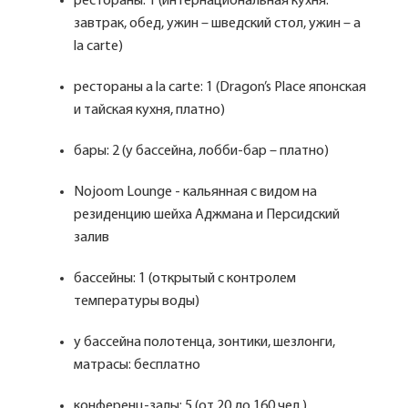
рестораны: 1 (интернациональная кухня:
завтрак, обед, ужин – шведский стол, ужин – a
la carte)
рестораны a la carte: 1 (Dragon’s Place японская
и тайская кухня, платно)
бары: 2 (у бассейна, лобби-бар – платно)
Nojoom Lounge - кальянная с видом на
резиденцию шейха Аджмана и Персидский
залив
бассейны: 1 (открытый с контролем
температуры воды)
у бассейна полотенца, зонтики, шезлонги,
матрасы: бесплатно
конференц-залы: 5 (от 20 до 160 чел.)