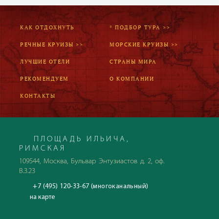
КАК ОТДОХНУТЬ
* ПОДБОР ТУРА >>
РЕЧНЫЕ КРУИЗЫ >>
МОРСКИЕ КРУИЗЫ >>
ЛУЧШИЕ ОТЕЛИ
СТРАНЫ МИРА
РЕКОМЕНДУЕМ
О КОМПАНИИ
КОНТАКТЫ
ПЛОЩАДЬ ИЛЬИЧА,
РИМСКАЯ
109544, Москва, Бульвар Энтузиастов д. 2, оф.
В.3.23
+7 (495) 120-33-67 (многоканальный)
на карте