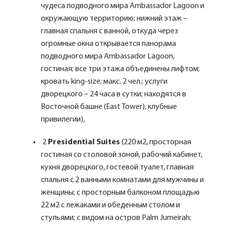
чудеса подводного мира Ambassador Lagoon и
окружающую территорию; нижний этаж –
главная спальня с ванной, откуда через
огромные окна открывается панорама
подводного мира Ambassador Lagoon,
гостиная; все три этажа объединены лифтом;
кровать king-size; макс. 2 чел.; услуги
дворецкого – 24 часа в сутки; находятся в
Восточной башне (East Tower), клубные
привилегии),
2
Presidential Suites
(220 м2, просторная
гостиная со столовой зоной, рабочий кабинет,
кухня дворецкого, гостевой туалет, главная
спальня с 2 ванными комнатами для мужчины и
женщины; с просторным балконом площадью
22 м2 с лежаками и обеденным столом и
стульями; с видом на остров Palm Jumeirah;