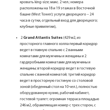
кровать king-size; макс. 2 чел.; номера
расположены на 18 и 19 этажах в Восточной
башне (West Tower); услуги дворецкого – 24
часа в сутки, отдельный вход для дворецкого;
клубные привилегии),
2
Grand Atlantis Suites
(429 м2, из
просторного главного холла первый коридор
ведет в главную спальню с 2 ванными
комнатами для мужчины и женщины и 2
гардеробными комнатами для мужчины и
женщины; второй коридор ведет в гостевую
спальню с ванной комнатой; третий коридор
ведет в просторную гостиную со столовой
зоной (обеденный стол на 10 чел.), полностью
оборудованную кухню, рабочий кабинет,
гостевой туалет; огромная терраса площадью
246 м2, обрамляющая номер с трех сторон, с