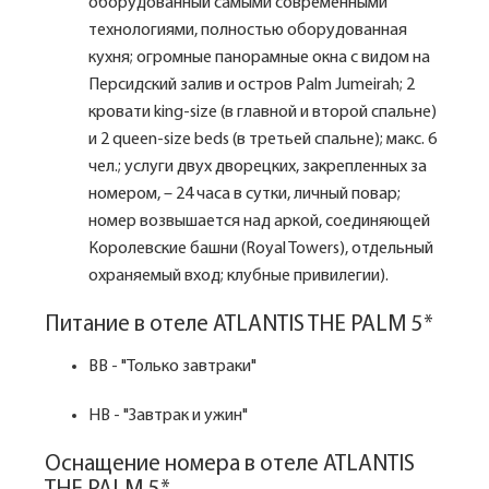
оборудованный самыми современными
технологиями, полностью оборудованная
кухня; огромные панорамные окна с видом на
Персидский залив и остров Palm Jumeirah; 2
кровати king-size (в главной и второй спальне)
и 2 queen-size beds (в третьей спальне); макс. 6
чел.; услуги двух дворецких, закрепленных за
номером, – 24 часа в сутки, личный повар;
номер возвышается над аркой, соединяющей
Королевские башни (Royal Towers), отдельный
охраняемый вход; клубные привилегии).
Питание в отеле ATLANTIS THE PALM 5*
BB - "Только завтраки"
HB - "Завтрак и ужин"
Оснащение номера в отеле ATLANTIS