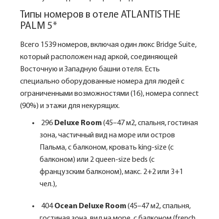
Типы номеров в отеле ATLANTIS THE
PALM 5*
Всего 1539 номеров, включая один люкс Bridge Suite,
который расположен над аркой, соединяющей
Восточную и Западную башни отеля. Есть
специально оборудованные номера для людей с
ограниченными возможностями (16), номера connect
(90%) и этажи для некурящих.
296
Deluxe Room
(45–47 м2, спальня, гостиная
зона, частичный вид на море или остров
Пальма, с балконом, кровать king-size (с
балконом) или 2 queen-size beds (c
французским балконом), макс. 2+2 или 3+1
чел.),
404
Ocean Deluxe Room
(45–47 м2, спальня,
гостиная зона, вид на море, с балконом (french