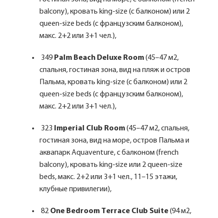
balcony), кровать king-size (с балконом) или 2
queen-size beds (c французским балконом),
макс. 2+2 или 3+1 чел.),
349
Palm Beach Deluxe Room
(45–47 м2,
спальня, гостиная зона, вид на пляж и остров
Пальма, кровать king-size (с балконом) или 2
queen-size beds (c французским балконом),
макс. 2+2 или 3+1 чел.),
323
Imperial Club Room
(45–47 м2, спальня,
гостиная зона, вид на море, остров Пальма и
аквапарк Aquaventure, с балконом (french
balcony), кровать king-size или 2 queen-size
beds, макс. 2+2 или 3+1 чел., 11–15 этажи,
клубные привилегии),
82
One Bedroom Тerrace Club Suite
(94 м2,