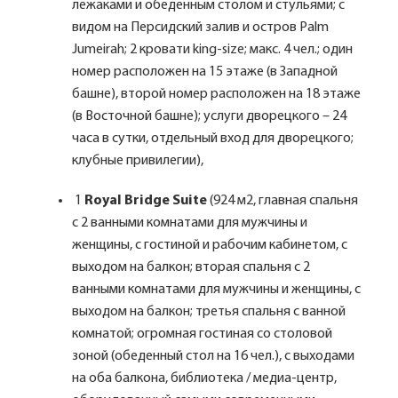
лежаками и обеденным столом и стульями; с
видом на Персидский залив и остров Palm
Jumeirah; 2 кровати king-size; макс. 4 чел.; один
номер расположен на 15 этаже (в Западной
башне), второй номер расположен на 18 этаже
(в Восточной башне); услуги дворецкого – 24
часа в сутки, отдельный вход для дворецкого;
клубные привилегии),
1
Royal Bridge Suite
(924 м2, главная спальня
с 2 ванными комнатами для мужчины и
женщины, с гостиной и рабочим кабинетом, с
выходом на балкон; вторая спальня с 2
ванными комнатами для мужчины и женщины, с
выходом на балкон; третья спальня с ванной
комнатой; огромная гостиная со столовой
зоной (обеденный стол на 16 чел.), с выходами
на оба балкона, библиотека / медиа-центр,