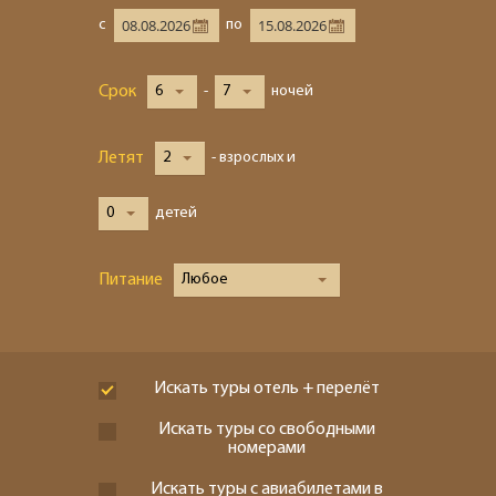
с
по
Срок
6
-
7
ночей
Летят
2
- взрослых и
0
детей
Питание
Любое
Искать туры отель + перелёт
Искать туры со свободными
номерами
Искать туры с авиабилетами в