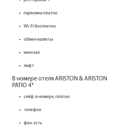
рестораны: 1
парковка платно
Wi-Fi бесплатно
обмен валюты
кинозал
лифт
В номере отеля ARISTON & ARISTON
PATIO 4*
сейф: в номере, платно
телефон
фен: есть