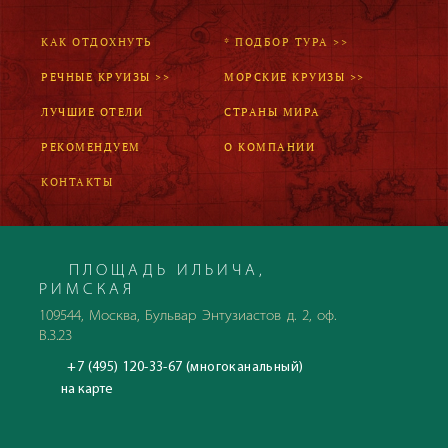
КАК ОТДОХНУТЬ
* ПОДБОР ТУРА >>
РЕЧНЫЕ КРУИЗЫ >>
МОРСКИЕ КРУИЗЫ >>
ЛУЧШИЕ ОТЕЛИ
СТРАНЫ МИРА
РЕКОМЕНДУЕМ
О КОМПАНИИ
КОНТАКТЫ
ПЛОЩАДЬ ИЛЬИЧА,
РИМСКАЯ
109544, Москва, Бульвар Энтузиастов д. 2, оф.
В.3.23
+7 (495) 120-33-67 (многоканальный)
на карте