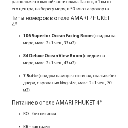
расположен в южной части пляжа Патонг, в 1 км от
его центра, на берегу моря, в 50 км от аэропорта.
Типы номеров в отеле AMARI PHUKET
4*
106 Superior Ocean Facing Room
(с видом на
море, макс. 2+1 чел., 33 м2);
84 Deluxe Ocean View Room
(с видом на
море, макс. 2+1 чел., 43 м2);
7 Suite
(с видом на море, гостиная, спальня без
двери, с кроватью king-size, макс. 2+1 чел., 70
м2).
Питание в отеле AMARI PHUKET 4*
RO - без питания
BB - завтраки