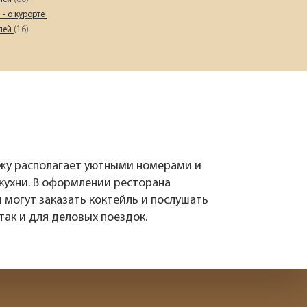
Наш девиз – «продаём то, что
 - о курорте
видели сами». Наши
елей
(16)
менеджеры проводят
регулярные инспекции отелей,
посещают семинары и
рекламные туры.
Мы проверяем
цены
Мы не продаём туры он-лайн.
ежу располагает уютными номерами и
Сначала наш менеджер
кухни. В оформлении ресторана
убедится в наличии тура по
 могут заказать коктейль и послушать
указанной цене и только после
так и для деловых поездок.
это связывается с клиентом.
Да! Это не современно, но зато
надёжно!