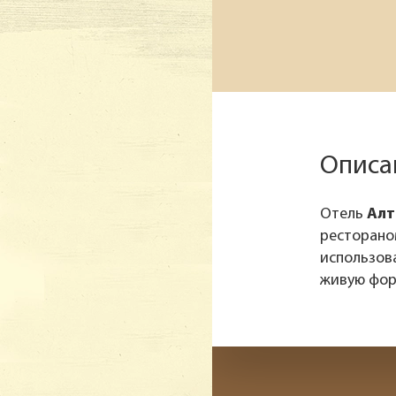
Описан
Отель
Алт
ресторано
использова
живую форт