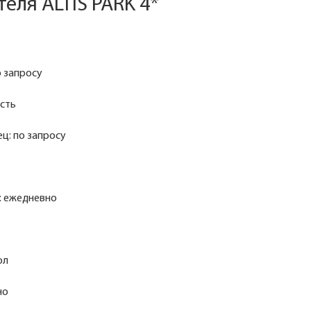
теля ALTIS PARK 4*
о запросу
есть
ц: по запросу
: ежедневно
ол
но