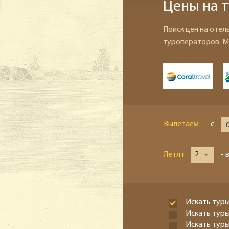
Цены на т
Поиск цен на отел
туроператоров. М
Вылетаем
с
Летят
2
- 
Искать туры
Искать тур
Искать туры