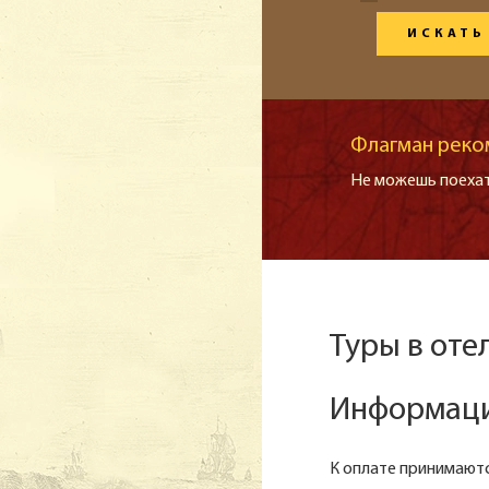
ИСКАТЬ
Флагман реко
Не можешь поехат
Туры в отел
Информация
К оплате принимаются