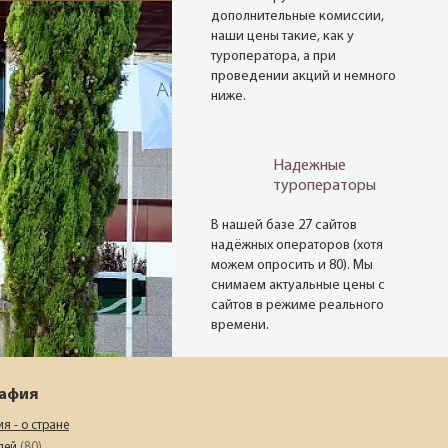
дополнительные комиссии,
наши цены такие, как у
туроператора, а при
проведении акций и немного
ниже.
Надежные
туроператоры
В нашей базе 27 сайтов
надёжных операторов (хотя
можем опросить и 80). Мы
снимаем актуальные цены с
сайтов в режиме реального
времени.
рафия
Опытные
менеджеры
я - о стране
елей
(80)