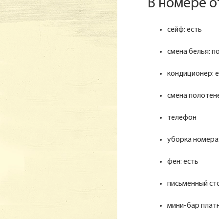
В номере о
сейф: есть
смена белья: п
кондиционер: 
смена полотене
телефон
уборка номера
фен: есть
письменный ст
мини-бар плат