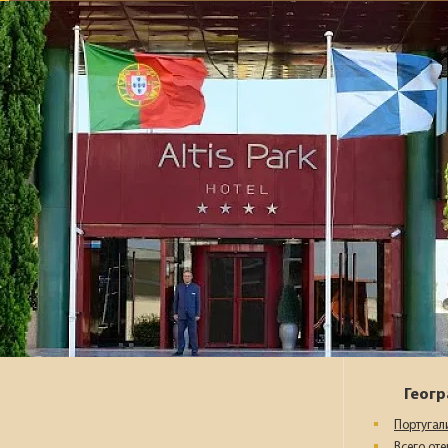
Геог
Португали
Всего от