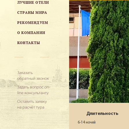
ЛУЧШИЕ ОТЕЛИ
СТРАНЫ МИРА
РЕКОМЕНДУЕМ
О КОМПАНИИ
КОНТАКТЫ
Заказать
обратный звонок
Задать вопрос on-
line консультанту
Оставить заявку
на расчёт тура
Длительность
6-14 ночей