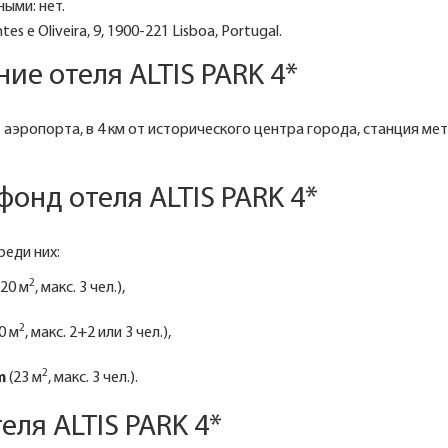
ыми: нет.
es e Oliveira, 9, 1900-221 Lisboa, Portugal.
ие отеля ALTIS PARK 4*
 аэропорта, в 4 км от исторического центра города, станция метр
онд отеля ALTIS PARK 4*
реди них:
2
(20 м
, макс. 3 чел.),
2
0 м
, макс. 2+2 или 3 чел.),
2
m
(23 м
, макс. 3 чел.).
еля ALTIS PARK 4*