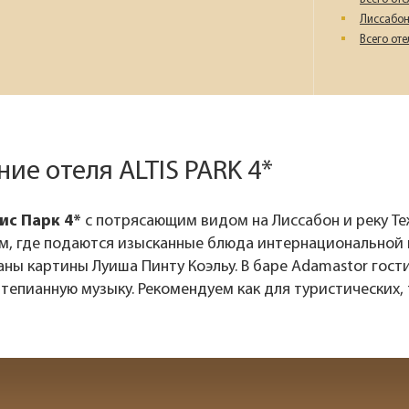
Лиссабон
Всего от
ие отеля ALTIS PARK 4*
ис Парк 4*
с потрясающим видом на Лиссабон и реку Т
м, где подаются изысканные блюда интернациональной 
ны картины Луиша Пинту Коэльу. В баре Adamastor гости
епианную музыку. Рекомендуем как для туристических, 