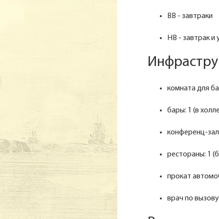
BB - завтраки
HB - завтрак и
Инфраструк
комната для б
бары: 1 (в холл
конференц-зал
рестораны: 1 (
прокат автомо
врач по вызову