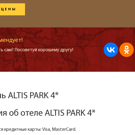
 ЦЕНЫ
мендует!
ь сам? Посоветуй хорошему другу!
ь ALTIS PARK 4*
 об отеле ALTIS PARK 4*
 кредитные карты: Visa, MasterCard.