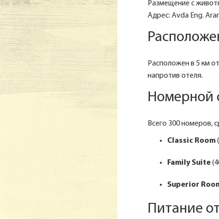
Размещение с животн
Адрес: Avda Eng. Arant
Расположен
Расположен в 5 км от
напротив отеля.
Номерной ф
Всего 300 номеров, с
Classic Room
Family Suite
(4
Superior Roo
Питание от