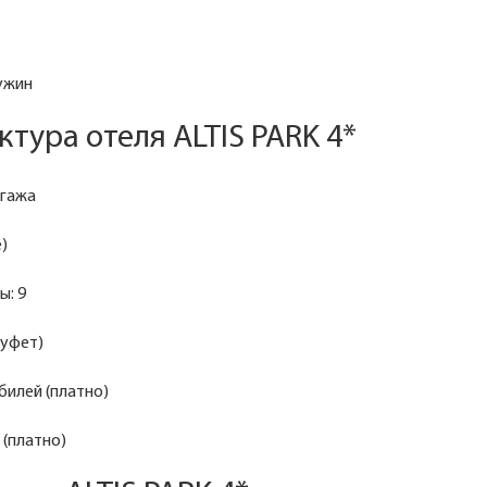
 ужин
тура отеля ALTIS PARK 4*
агажа
е)
ы: 9
буфет)
билей (платно)
 (платно)