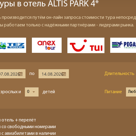
уры в отель ALTIS PARK 4*
ь производится путём он-лайн запроса стоимости тура непосред
ы работаем только с надёжными партнёрами - лидерами рынка.
по
Длительность
взрослых и
0
детей
Питание
Люб
 отель + перелёт
ы со свободными номерами
 с авиабилетами в наличии