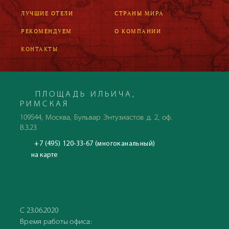
ЛУЧШИЕ ОТЕЛИ
СТРАНЫ МИРА
РЕКОМЕНДУЕМ
О КОМПАНИИ
КОНТАКТЫ
ПЛОЩАДЬ ИЛЬИЧА,
РИМСКАЯ
109544, Москва, Бульвар Энтузиастов д. 2, оф.
В.3.23
+7 (495) 120-33-67 (многоканальный)
на карте
С 23.06.2020
Время работы офиса: