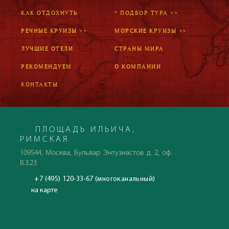
КАК ОТДОХНУТЬ
* ПОДБОР ТУРА >>
РЕЧНЫЕ КРУИЗЫ >>
МОРСКИЕ КРУИЗЫ >>
ЛУЧШИЕ ОТЕЛИ
СТРАНЫ МИРА
РЕКОМЕНДУЕМ
О КОМПАНИИ
КОНТАКТЫ
ПЛОЩАДЬ ИЛЬИЧА,
РИМСКАЯ
109544, Москва, Бульвар Энтузиастов д. 2, оф.
В.3.23
+7 (495) 120-33-67 (многоканальный)
на карте