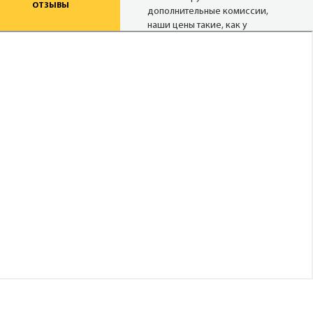
ОТЗЫВЫ
дополнительные комиссии,
наши цены такие, как у
туроператора, а при
проведении акций и немного
ниже.
Надежные
туроператоры
В нашей базе 27 сайтов
надёжных операторов (хотя
можем опросить и 80). Мы
снимаем актуальные цены с
сайтов в режиме реального
времени.
Опытные
менеджеры