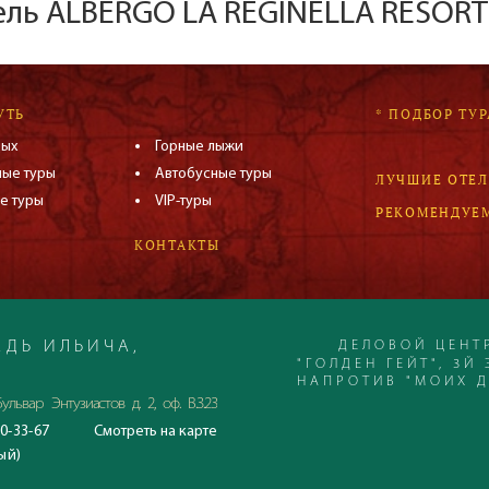
ель ALBERGO LA REGINELLA RESORT 
УТЬ
* ПОДБОР ТУР
дых
Горные лыжи
ные туры
Автобусные туры
ЛУЧШИЕ ОТЕ
е туры
VIP-туры
РЕКОМЕНДУЕ
КОНТАКТЫ
ДЕЛОВОЙ ЦЕНТ
ДЬ ИЛЬИЧА,
"ГОЛДЕН ГЕЙТ", 3Й 
НАПРОТИВ "МОИХ 
ульвар Энтузиастов д. 2, оф. В.3.23
0-33-67
Смотреть
на карте
С 23.06.2020
ый)
Время работы офиса:
понедельник-пятница: 10:00