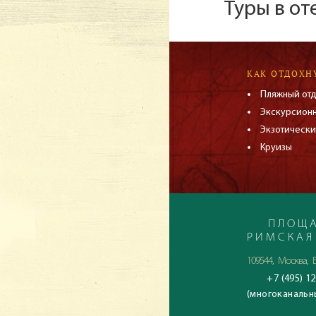
Туры в от
КАК ОТДОХН
Пляжный от
Экскурсион
Экзотически
Круизы
ПЛОЩА
РИМСКАЯ
109544, Москва, Б
+7 (495) 12
(многоканальн