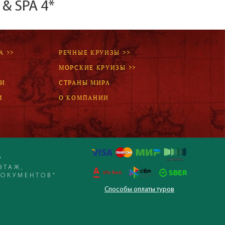
& SPA 4*
Наш девиз – «продаём то, что
видели сами». Наши
менеджеры проводят
регулярные инспекции отелей,
посещают семинары и
А >>
РЕЧНЫЕ КРУИЗЫ >>
рекламные туры.
МОРСКИЕ КРУИЗЫ >>
ЛИ
СТРАНЫ МИРА
Мы проверяем
М
О КОМПАНИИ
цены
Мы не продаём туры он-лайн.
Сначала наш менеджер
убедится в наличии тура по
указанной цене и только после
это связывается с клиентом.
Р
ЭТАЖ,
Да! Это не современно, но зато
ДОКУМЕНТОВ"
надёжно!
Способы оплаты туров
 – 19:30, суббота,