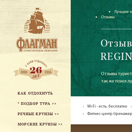
Лучшие о
Отзывы
Отзыв
REGIN
Отзывы туристо
так же поиск л
КАК ОТДОХНУТЬ
* ПОДБОР ТУРА >>
Wi-Fi - есть, бесплатно
РЕЧНЫЕ КРУИЗЫ >>
Фитнес-центр (тренажер
МОРСКИЕ КРУИЗЫ >>