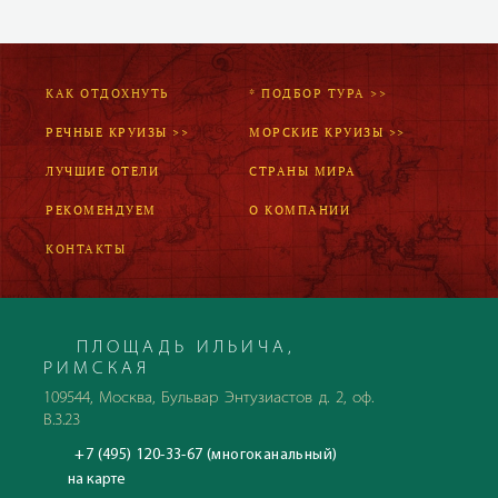
КАК ОТДОХНУТЬ
* ПОДБОР ТУРА >>
РЕЧНЫЕ КРУИЗЫ >>
МОРСКИЕ КРУИЗЫ >>
ЛУЧШИЕ ОТЕЛИ
СТРАНЫ МИРА
РЕКОМЕНДУЕМ
О КОМПАНИИ
КОНТАКТЫ
ПЛОЩАДЬ ИЛЬИЧА,
РИМСКАЯ
109544, Москва, Бульвар Энтузиастов д. 2, оф.
В.3.23
+7 (495) 120-33-67 (многоканальный)
на карте