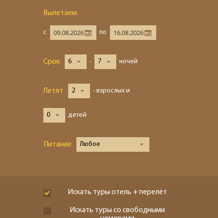
Вылетаем
с
по
Срок
6
-
7
ночей
Летят
2
- взрослых и
0
детей
Питание
Любое
Искать туры отель + перелёт
Искать туры со свободными