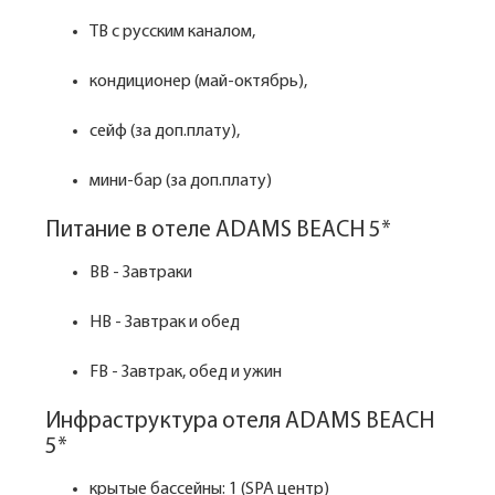
ТВ с русским каналом,
кондиционер (май-октябрь),
сейф (за доп.плату),
мини-бар (за доп.плату)
Питание в отеле ADAMS BEACH 5*
BB - Завтраки
HB - Завтрак и обед
FB - Завтрак, обед и ужин
Инфраструктура отеля ADAMS BEACH
5*
крытые бассейны: 1 (SPA центр)