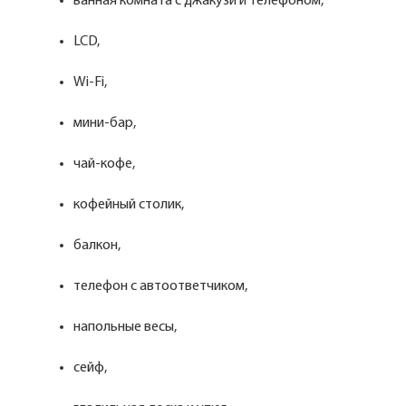
ванная комната с джакузи и телефоном,
LCD,
Wi-Fi,
мини-бар,
чай-кофе,
кофейный столик,
балкон,
телефон с автоответчиком,
напольные весы,
сейф,