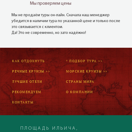
Мы проверяем цены
Мы не продаём туры он-лайн. Сначала наш менеджер
убедится в наличии тура по указанной цене и только после
это связывается с клиентом.
Да! Это не современно, но зато надёжно!
КАК ОТДОХНУТЬ
* ПОДБОР ТУРА >>
РЕЧНЫЕ КРУИЗЫ >>
МОРСКИЕ КРУИЗЫ >>
ЛУЧШИЕ ОТЕЛИ
СТРАНЫ МИРА
РЕКОМЕНДУЕМ
О КОМПАНИИ
КОНТАКТЫ
ПЛОЩАДЬ ИЛЬИЧА,