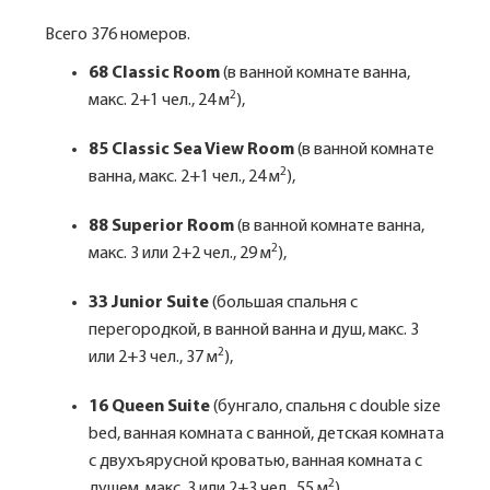
Всего 376 номеров.
68 Classic Room
(в ванной комнате ванна,
2
макс. 2+1 чел., 24 м
),
85 Classic Sea View Room
(в ванной комнате
2
ванна, макс. 2+1 чел., 24 м
),
88 Superior Room
(в ванной комнате ванна,
2
макс. 3 или 2+2 чел., 29 м
),
33 Junior Suite
(большая спальня с
перегородкой, в ванной ванна и душ, макс. 3
2
или 2+3 чел., 37 м
),
16 Queen Suite
(бунгало, спальня с double size
bed, ванная комната с ванной, детская комната
с двухъярусной кроватью, ванная комната с
2
душем, макс. 3 или 2+3 чел., 55 м
),