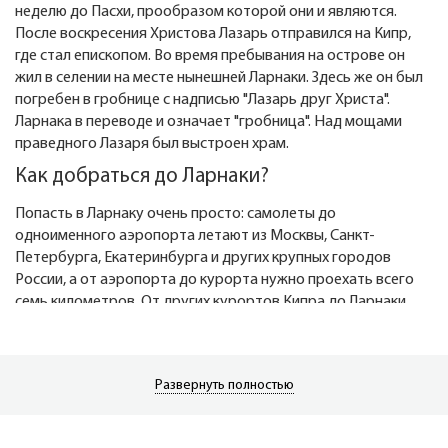
неделю до Пасхи, прообразом которой они и являются.
После воскресения Христова Лазарь отправился на Кипр,
где стал епископом. Во время пребывания на острове он
жил в селении на месте нынешней Ларнаки. Здесь же он был
погребен в гробнице с надписью "Лазарь друг Христа".
Ларнака в переводе и означает "гробница". Над мощами
праведного Лазаря был выстроен храм.
Как добраться до Ларнаки?
Попасть в Ларнаку очень просто: самолеты до
одноименного аэропорта летают из Москвы, Санкт-
Петербурга, Екатеринбурга и других крупных городов
России, а от аэропорта до курорта нужно проехать всего
семь километров. От других курортов Кипра до Ларнаки
ходят маршрутки или рейсовые автобусы.
Пляжи Ларнаки.
Развернуть полностью
Пляжи в Ларнаке в основном песчаные, изредка с
вкраплениями мелкой гальки. Наибольшей популярностью
пользуется Макензи Бич. Рядом с ним расположена