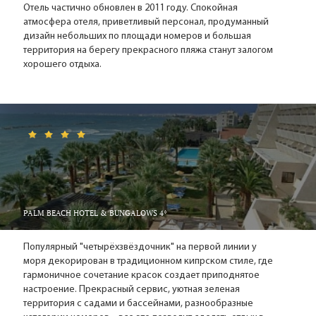
прикладного искусства; при нем открыта небольшая
Отель частично обновлен в 2011 году. Спокойная
сувенирная лавка. Музей оснащен также смотровой
атмосфера отеля, приветливый персонал, продуманный
площадкой, с которой можно увидеть старый город и
дизайн небольших по площади номеров и большая
морской берег.
территория на берегу прекрасного пляжа станут залогом
хорошего отдыха.
Природная жемчужина Ларнаки – Соленое озеро. До него
от города нужно проехать 5 километров. Здесь можно
полюбоваться на стаи розовых фламинго, прилетающих
сюда зимовать.
Праздники в Ларнаке.
Один из самых интересных местных праздников называется
довольно угрожающе – "Катаклизмус". Но на самом деле
это веселое действо, связанное с наступлением лета.
Проводится оно сразу после дня Св. Троицы. Священник
PALM BEACH HOTEL & BUNGALOWS 4*
кидает в воду деревянный крест, за которым прыгают все
желающие. Кому посчастливится достать крест, станет
Популярный "четырёхзвёздочник" на первой линии у
королем праздника. Но единственное распоряжение,
моря декорирован в традиционном кипрском стиле, где
которое королю удастся отдать – это приказ всем
гармоничное сочетание красок создает приподнятое
искупаться в море.
настроение. Прекрасный сервис, уютная зеленая
территория с садами и бассейнами, разнообразные
Сувениры на память о Ларнаке.