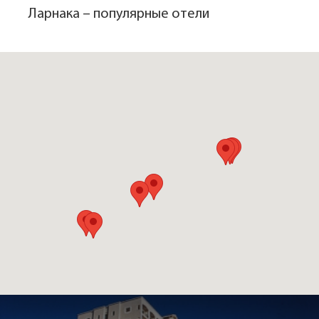
набережная Финикудес, известная как Пальмовая
Ларнака – популярные отели
набережная или Пальмовая аллея. Вдоль нее
расположились бары, таверны, рестораны, предлагающие
блюда как местной, так и европейской кухни. Обратите
внимание на таверну "Монте Карло", где готовят
традиционные кипрские блюда, а также блюда из только
что пойманных морепродуктов. Самую богатую винную
карту вы найдете в баре-ресторане "Истанте".
Активный отдых в Ларнаке.
На всех пляжах созданы прекрасные условия для занятия
водными видами спорта: виндсерфингом, яхтингом,
дайвингом. Дайверы имеют редкий шанс обследовать
затонувшие корабли изнутри. Так, в 1947 году неподалеку
от берега затонул британский корабль "Крикет", а в 1980
году - шведский паром "Зенобия". Попасть внутрь этих
кораблей могут и опытные дайверы, и новички.
Детей же надолго займут аттракционы небольшого, но
занимательного луна-парка.