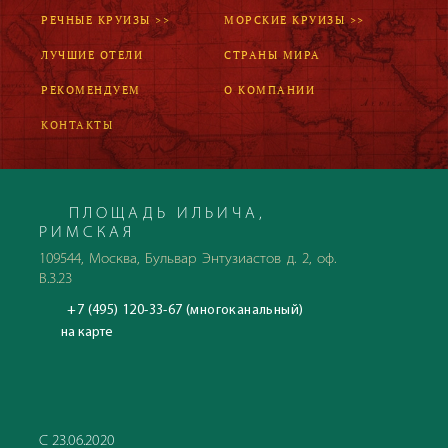
РЕЧНЫЕ КРУИЗЫ >>
МОРСКИЕ КРУИЗЫ >>
ЛУЧШИЕ ОТЕЛИ
СТРАНЫ МИРА
РЕКОМЕНДУЕМ
О КОМПАНИИ
КОНТАКТЫ
ПЛОЩАДЬ ИЛЬИЧА,
РИМСКАЯ
109544, Москва, Бульвар Энтузиастов д. 2, оф.
В.3.23
+7 (495) 120-33-67 (многоканальный)
на карте
С 23.06.2020