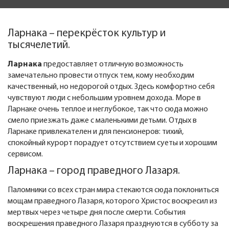
Ларнака – перекрёсток культур и
тысячелетий.
Ларнака
предоставляет отличную возможность
замечательно провести отпуск тем, кому необходим
качественный, но недорогой отдых. Здесь комфортно себя
чувствуют люди с небольшим уровнем дохода. Море в
Ларнаке очень теплое и неглубокое, так что сюда можно
смело приезжать даже с маленькими детьми. Отдых в
Ларнаке привлекателен и для пенсионеров: тихий,
спокойный курорт порадует отсутствием суеты и хорошим
сервисом.
Ларнака – город праведного Лазаря.
Паломники со всех стран мира стекаются сюда поклониться
мощам праведного Лазаря, которого Христос воскресил из
мертвых через четыре дня после смерти. События
воскрешения праведного Лазаря празднуются в субботу за