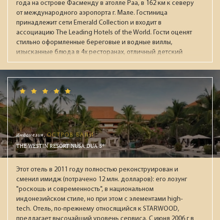
года на острове Фасменду в атолле Раа, в 162 км к северу
от международного аэропорта г. Мале. Гостиница
принадлежит сети Emerald Collection и входит в
ассоциацию The Leading Hotels of the World. Гости оценят
стильно оформленные береговые и водные виллы,
изысканные блюда в 4х ресторанах, отличный детский
клуб с большой территорией, широкие возможности для
активного отдыха, хороший песчаный пляж и живой
красивый риф.
Индонезия,
ОСТРОВ БАЛИ
THE WESTIN RESORT NUSA DUA 5*
Этот отель в 2011 году полностью реконструирован и
сменил имидж (потрачено 12 млн. долларов): его лозунг
"роскошь и современность", в национальном
индонезийском стиле, но при этом с элементами high-
tech. Отель, по-прежнему относящийся к STARWOOD,
предлагает высочайший уровень сервиса. С июня 2006 г в