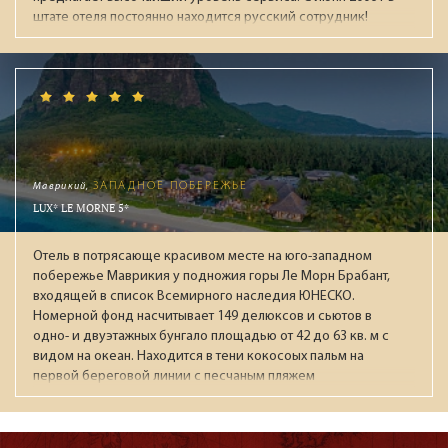
штате отеля постоянно находится русский сотрудник!
Маврикий,
ЗАПАДНОЕ ПОБЕРЕЖЬЕ
LUX* LE MORNE 5*
Отель в потрясающе красивом месте на юго-западном
побережье Маврикия у подножия горы Ле Морн Брабант,
входящей в список Всемирного наследия ЮНЕСКО.
Номерной фонд насчитывает 149 делюксов и сьютов в
одно- и двуэтажных бунгало площадью от 42 до 63 кв. м с
видом на океан. Находится в тени кокосоых пальм на
первой береговой линии с песчаным пляжем
протяженностью около 800 метров в защищенной лагуной
для плавания . В инфраструктуру входят 4 открытых
бассейна, спа-центр LUX* Me с сауной, хаммамом,