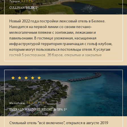
Турция,
БЕЛЕК
CULLINAN BELEK 5*
Новый 2022 года постройки люксовый отель в Белеке.
Находится на первой линии со своим песчано-
мелкогалечным пляжем с зонтиками, лежаками и
павильонами. В гостинце ухоженная, насыщенная
инфраструктурой территория граничащая с гольф клубом,
которым могут пользоваться постояльцы отеля. К услугам
гостей 5 ресторанов, 20 баров, открытые и закрытые
бассейны (в т.ч. с подогревом зимой), аквапарк с 13
воднымии горками, СПА-центр, тренажёрный зал, детская
зона (Kids & Junior Club), круглосуточный зал ожидания при
раннем заезде / позднем выезде. В течении дня работает
анимационная команда, а по вечерам проходят
театрализованные представления с приглашенными
артистами. В "Ультра Всё включено" входят брендовые
напитки мировых производителей: виски, коньяки,
Мальдивы,
РАА АТОЛЛ
мартини, водка, джины, ромы и ликеры. На пляже целый
EMERALD MALDIVES RESORT & SPA 5*
день мороженное, вафли, фрукты. За номерами
закреплены персональные помошники. Рекомендуем для
Стильный отель "всё включено", открылся в августе 2019
взыскательной публики.