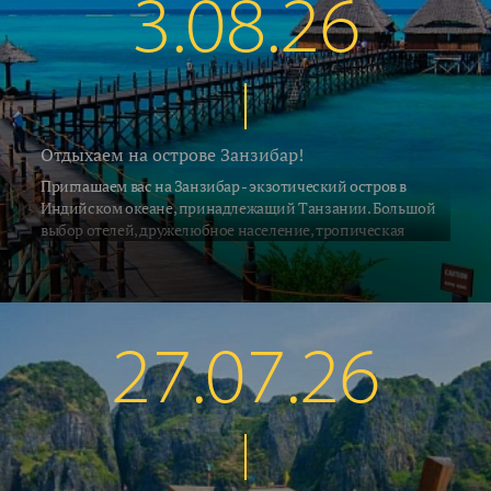
3.08.26
Отдыхаем на острове Занзибар!
Приглашаем вас на Занзибар - экзотический остров в
Индийском океане, принадлежащий Танзании. Большой
выбор отелей, дружелюбное население, тропическая
природа и, конечно, песчаные пляжи привлекают на
Занзибар ежегодно десятки тысяч туристов со всех концов
Земли. С 2 июля на остров выполняет прямые рейсы а\к Air
Tanzania. Российские ведущие туроператоры взяли блоки
мест на рейсах азиатских и африканских авиакомпаний с
27.07.26
удобными стыковками по хорошим ценам. Мы предлагаем
воспользоваться этой возможностью и рвануть на отдых в
Африку.