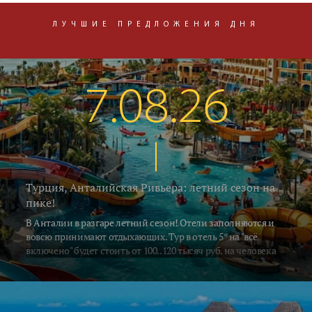
ЛУЧШИЕ ПРЕДЛОЖЕНИЯ ДНЯ
7.08.26
Турция, Анталийская Ривьера: летний сезон на
пике!
В Анталии в разгаре летний сезон! Отели заполняются и
вовсю принимают отдыхающих. Тур в отель 5* на "всё
включено" будет стоить от 100..120 тысяч руб. на человека
за неделю, включая перелёт и трансфер. Погода летняя -
воздух в это время прогревается до 33..35°C, а водичка в
южных регионах Алании и Сиде 26..28°C. В Кемере на
градус прохладнее... Поехали на отдых!