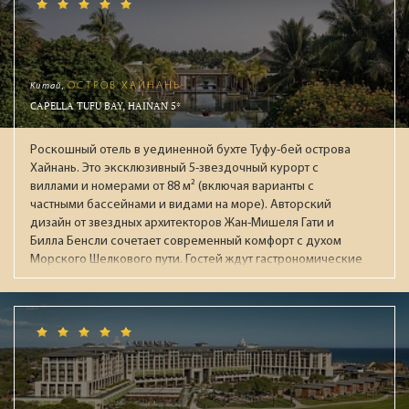
площадью 4500 кв.м и 1500 кв.м. Все номера: просторные
съюты от 110м² и виллы с бассейнами от 95м² с системой
"умный дом" и консьерж-сервисом. Гостей ждут 8
тематических ресторанов, в 10 барах авторские коктейли
и премиальные напитки.
Китай,
ОСТРОВ ХАЙНАНЬ
CAPELLA TUFU BAY, HAINAN 5*
Роскошный отель в уединенной бухте Туфу-бей острова
Хайнань. Это эксклюзивный 5-звездочный курорт с
виллами и номерами от 88 м² (включая варианты с
частными бассейнами и видами на море). Авторский
дизайн от звездных архитекторов Жан-Мишеля Гати и
Билла Бенсли сочетает современный комфорт с духом
Морского Шелкового пути. Гостей ждут гастрономические
рестораны, огромный бассейн, премиальный спа-центр
Auriga и приватный пляж. Лауреат престижных наград
(Condé Nast Traveller, National Geographic), идеален для
взыскательных путешественников, ищущих уединение и
высочайший уровень сервиса.