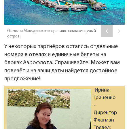
keyboard_arrow_left
keyboard_arrow_right
Отель на Мальдивах как правило занимает целый
остров
У некоторых партнёров остались отдельные
номера в отелях и единичные билеты на
блоках Аэрофлота. Спрашивайте! Может вам
повезёт и на ваши даты найдется достойное
предложение!
Ирина
Гриценко
–
Директор
Флагман
Тревел: