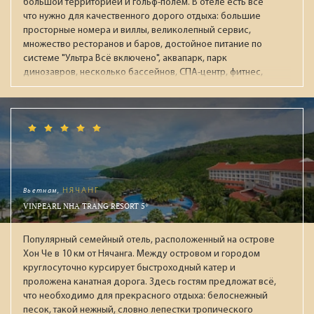
большой территорией и гольф-полем. В отеле есть всё
что нужно для качественного дорого отдыха: большие
просторные номера и виллы, великолепный сервис,
множество ресторанов и баров, достойное питание по
системе "Ультра Всё включено", аквапарк, парк
динозавров, несколько бассейнов, СПА-центр, фитнес,
ночной клуб, боулинг. Рекомендуется для обеспеченных
пар и отдыха с детьми.
Вьетнам,
НЯЧАНГ
VINPEARL NHA TRANG RESORT 5*
Популярный семейный отель, расположенный на острове
Хон Че в 10 км от Нячанга. Между островом и городом
круглосуточно курсирует быстроходный катер и
проложена канатная дорога. Здесь гостям предложат всё,
что необходимо для прекрасного отдыха: белоснежный
песок, такой нежный, словно лепестки тропического