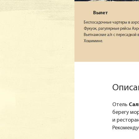
Вылет
Беспосадочные чартеры в аэр
Фукуок, рагулярные рейсы Аэр
Вьетнамские а/л с пересадкой 
Хошимине.
Описа
Отель
Сал
берегу мор
и ресторан
Рекоменду