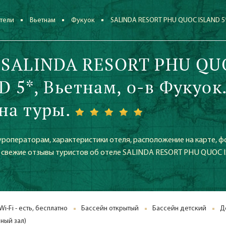
тели
Вьетнам
Фукуок
SALINDA RESORT PHU QUOC ISLAND 5
 SALINDA RESORT PHU QU
D 5*, Вьетнам, о-в Фукуок
на туры.
уроператорам, характеристики отеля, расположение на карте, ф
же свежие отзывы туристов об отеле SALINDA RESORT PHU QUOC
Wi-Fi - есть, бесплатно
Бассейн открытый
Бассейн детский
Д
ный зал)