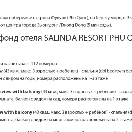
ном побережье острова Фукуок (Phu Quoc), на берегу моря, в 9 
км от центра города Зыонгдонг /Duong Dong (5 мин езды).
фонд отеля SALINDA RESORT PHU
я насчитывает 112 номеров:
ew
(43 кв.м., макс. 3 взрослых + ребёнок) - спальня (dbl bed/twin be
н с видом на горы, номера расположены на 1-3 этаже
 view with balcony
(43 кв.м., макс. 3 взрослых + ребёнок) - спаль
комната, балкон с видом на сад, номера расположены на 1 этаже
ew with balcony
(43 кв.м., макс. 3 взрослых + ребёнок) - спальня (
комната, балкон с видом на море, номера расположены на 2 этаже