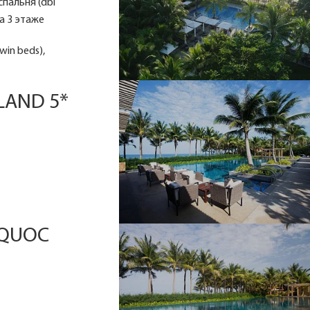
 спальня (dbl
а 3 этаже
win beds),
LAND 5*
 QUOC