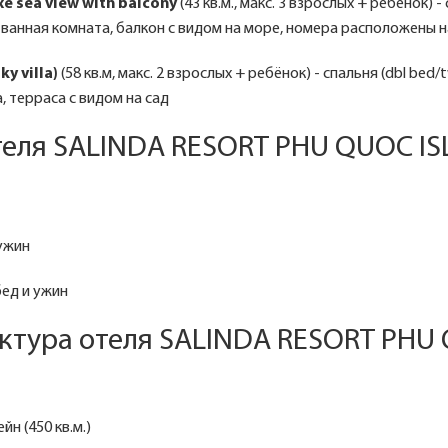
e sea view with balcony
(43 кв.м., макс. 3 взрослых + ребёнок) -
, ванная комната, балкон с видом на море, номера расположены н
ky villa)
(58 кв.м, макс. 2 взрослых + ребёнок) - спальня (dbl bed/t
, терраса с видом на сад
теля SALINDA RESORT PHU QUOC IS
 ужин
бед и ужин
ктура отеля SALINDA RESORT PHU
н (450 кв.м.)