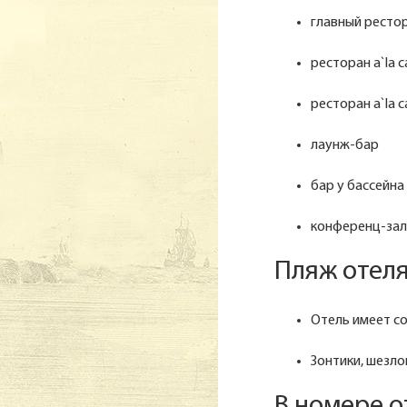
главный рестор
ресторан a`la c
ресторан a`la 
лаунж-бар
бар у бассейна
конференц-зал (
Пляж отел
Отель имеет с
Зонтики, шезло
В номере о