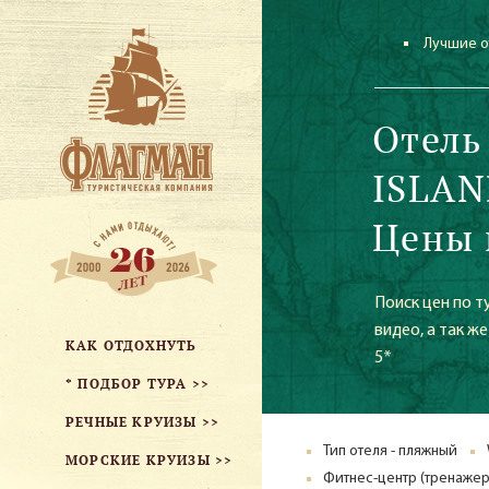
Лучшие о
Отель
ISLAN
Цены 
Поиск цен по т
видео, а так 
КАК ОТДОХНУТЬ
5*
* ПОДБОР ТУРА >>
РЕЧНЫЕ КРУИЗЫ >>
Тип отеля - пляжный
МОРСКИЕ КРУИЗЫ >>
Фитнес-центр (тренажер