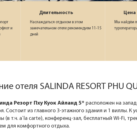
Длительность
Цена
опорт
Наслаждаться отдыхом в этом
Мы найдём л
офлот и
замечательном отеле рекомендуем 11-15
туроператор
в
дней
ние отеля SALINDA RESORT PHU QU
инда Резорт Пху Куок Айланд 5*
расположен на запад
я. Состоит из главного 3-этажного здания и 1 виллы. К 
ы (в т.ч. a`la carte), конференц-зал, бесплатный Wi-Fi, т
ем для комфортного отдыха.