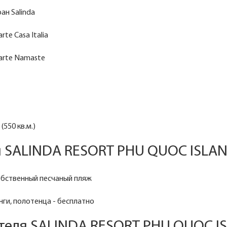
ан Salinda
arte Casa Italia
carte Namaste
550 кв.м.)
я SALINDA RESORT PHU QUOC ISLAN
обственный песчаный пляж
нги, полотенца - бесплатно
теля SALINDA RESORT PHU QUOC I