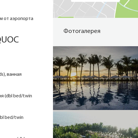
км от аэропорта
Фотогалерея
 QUOC
ds), ванная
ня (dbl bed/twin
dbl bed/twin