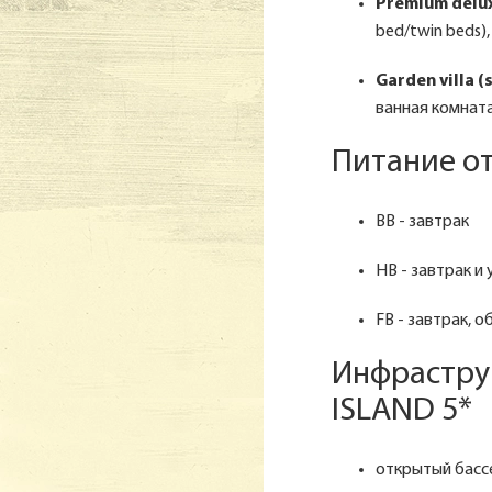
Premium delux
bed/twin beds)
Garden villa (s
ванная комната
Питание о
BB - завтрак
HB - завтрак и
FB - завтрак, о
Инфрастру
ISLAND 5*
открытый бассей