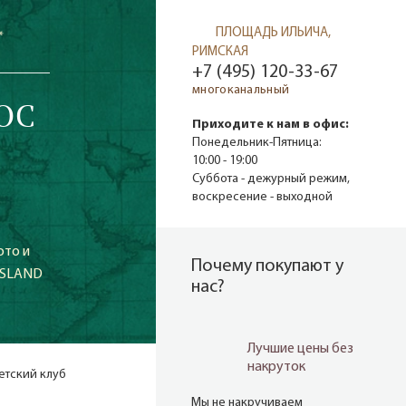
ПЛОЩАДЬ ИЛЬИЧА,
*
РИМСКАЯ
+7 (495) 120-33-67
многоканальный
OC
Приходите к нам в офис:
.
Понедельник-Пятница:
10:00 - 19:00
Суббота - дежурный режим,
воскресение - выходной
ото и
Почему покупают у
 ISLAND
нас?
Лучшие цены без
накруток
етский клуб
Мы не накручиваем