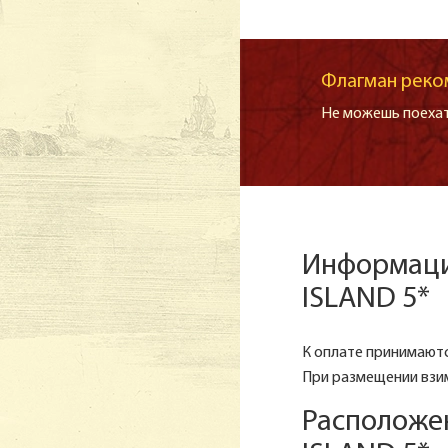
Флагман реко
Не можешь поехат
Информаци
ISLAND 5*
К оплате принимаются
При размещении взим
Расположе