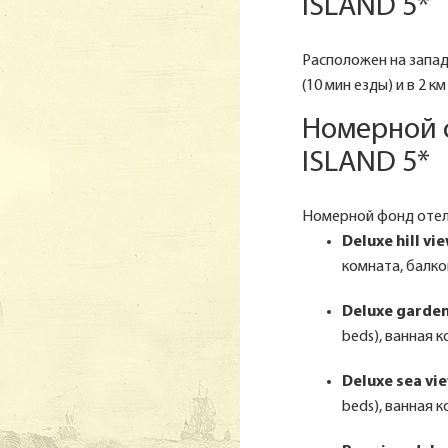
ISLAND 5*
Расположен на запад
(10 мин езды) и в 2 
Номерной 
ISLAND 5*
Номерной фонд отел
Deluxe hill vi
комната, балко
Deluxe garden
beds), ванная 
Deluxe sea vi
beds), ванная 