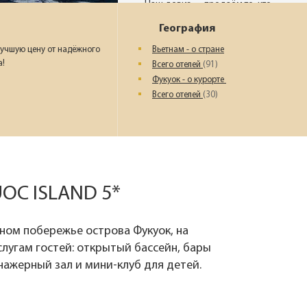
Наш девиз – «продаём то, что
видели сами». Наши
География
менеджеры проводят
регулярные инспекции отелей,
учшую цену от надёжного
Вьетнам - о стране
посещают семинары и
а!
Всего отелей
(91)
рекламные туры.
Фукуок - о курорте
Всего отелей
(30)
Мы проверяем
цены
Мы не продаём туры он-лайн.
Сначала наш менеджер
OC ISLAND 5*
убедится в наличии тура по
указанной цене и только после
это связывается с клиентом.
ном побережье острова Фукуок, на
Да! Это не современно, но зато
надёжно!
услугам гостей: открытый бассейн, бары
ренажерный зал и мини-клуб для детей.