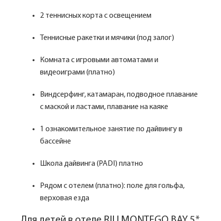
2 теннисных корта с освещением
Теннисные ракетки и мячики (под залог)
Комната с игровыми автоматами и
видеоиграми (платно)
Виндсерфинг, катамаран, подводное плавание
с маской и ластами, плавание на каяке
1 ознакомительное занятие по дайвингу в
бассейне
Школа дайвинга (PADI) платно
Рядом с отелем (платно): поле для гольфа,
верховая езда
Для детей в отеле RIU MONTEGO BAY 5*