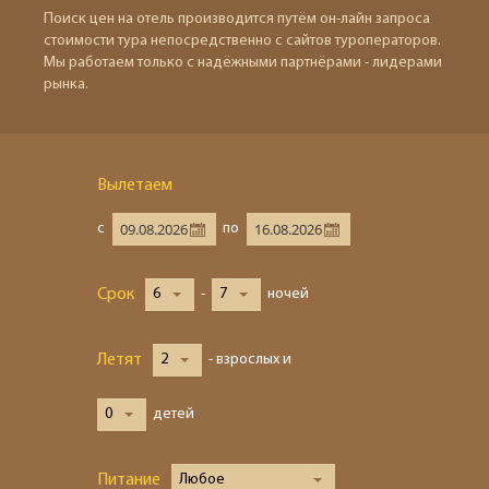
Поиск цен на отель производится путём он-лайн запроса
стоимости тура непосредственно с сайтов туроператоров.
Мы работаем только с надёжными партнёрами - лидерами
рынка.
Вылетаем
с
по
Срок
6
-
7
ночей
Летят
2
- взрослых и
0
детей
Питание
Любое