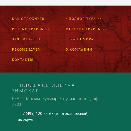
КАК ОТДОХНУТЬ
* ПОДБОР ТУРА >>
РЕЧНЫЕ КРУИЗЫ >>
МОРСКИЕ КРУИЗЫ >>
ЛУЧШИЕ ОТЕЛИ
СТРАНЫ МИРА
РЕКОМЕНДУЕМ
О КОМПАНИИ
КОНТАКТЫ
ПЛОЩАДЬ ИЛЬИЧА,
РИМСКАЯ
109544, Москва, Бульвар Энтузиастов д. 2, оф.
В.3.23
+7 (495) 120-33-67 (многоканальный)
на карте