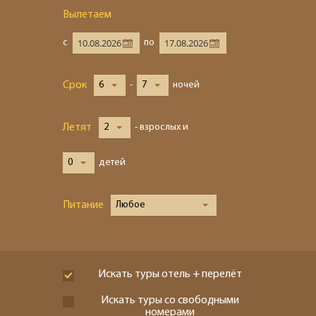
Вылетаем
с
по
Срок
6
-
7
ночей
Летят
2
- взрослых и
0
детей
Питание
Любое
Искать туры отель + перелёт
Искать туры со свободными
номерами