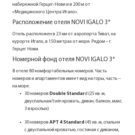
набережной Герцег-Нови и в 200 м от
«Медицинского Центра Игало».
Расположение отеля NOVI IGALO 3*
Отель расположен в 23 км от аэропорта Тиват, на
курорте Игало, в 150 метрах от моря. Рядом – г.
Герцег Нови.
Номерной фонд отеля NOVI IGALO 3*
В отеле 80 комфортабельных номеров. Часть
номеров и апартаментов имеет вид на горы, часть –
на море.
30 номеров
Double Standar
d (25 кв. м,
двуспальная/twin кровать, диван, балкон, макс.
3 взрослых)
30 номеров
APT 4 Standard
(45 кв. м, спальня
с двуспальной кроватью, гостиная с диваном,