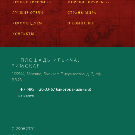
РЕЧНЫЕ КРУИЗЫ >>
МОРСКИЕ КРУИЗЫ >>
ЛУЧШИЕ ОТЕЛИ
СТРАНЫ МИРА
РЕКОМЕНДУЕМ
О КОМПАНИИ
КОНТАКТЫ
ПЛОЩАДЬ ИЛЬИЧА,
РИМСКАЯ
109544, Москва, Бульвар Энтузиастов д. 2, оф.
В.3.23
+7 (495) 120-33-67 (многоканальный)
на карте
С 23.06.2020